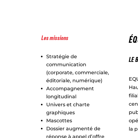
ÉQ
Les missions
Stratégie de
LE 
communication
(corporate, commerciale,
EQU
éditoriale, numérique)
Hau
Accompagnement
fil
longitudinal
cen
Univers et charte
pub
graphiques
opé
Mascottes
Dossier augmenté de
la p
réponse à appel d’offre