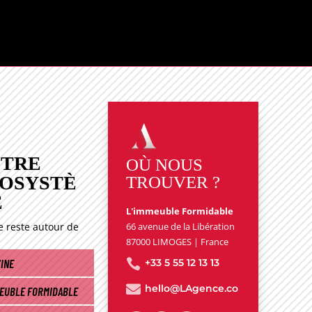
DANS LA
E
…
TRE
OÙ NOUS
OSYSTÈ
TROUVER ?
E
L'immeuble Formidable
e reste autour de
66 avenue de la Libération
87000 LIMOGES | France
INE

+33 5 55 12 13 13

hello@LAgence.co
MEUBLE FORMIDABLE