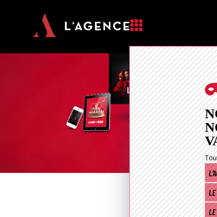

N
N
V
Tou
L'
LE
LE