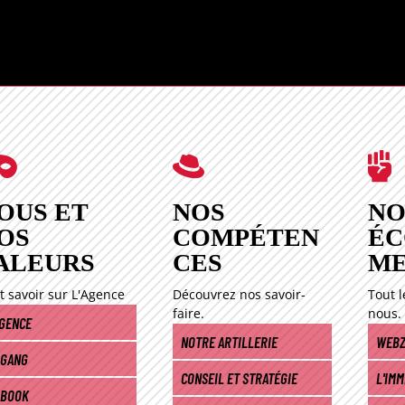
NOS
CRÉA



SÉRI
OUS ET
NOS
NO
OS
COMPÉTEN
ÉC
ALEURS
CES
M
t savoir sur L'Agence
Découvrez nos savoir-
Tout l
faire.
nous.
AGENCE
NOTRE ARTILLERIE
WEBZ
 GANG
CONSEIL ET STRATÉGIE
L'IM
 BOOK