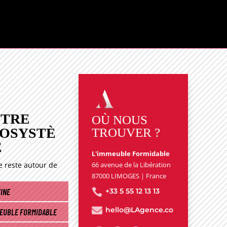
DANS LA
E
…
TRE
OÙ NOUS
OSYSTÈ
TROUVER ?
E
L'immeuble Formidable
e reste autour de
66 avenue de la Libération
87000 LIMOGES | France
INE

+33 5 55 12 13 13

hello@LAgence.co
MEUBLE FORMIDABLE