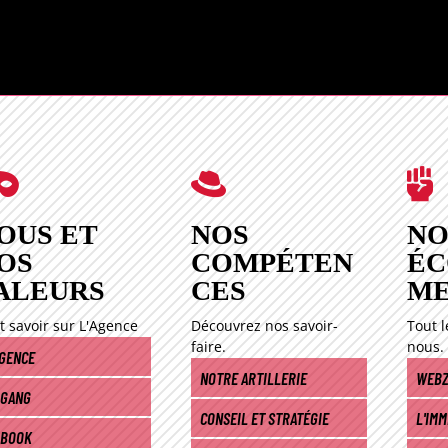
NOS
CRÉA



SÉRI
OUS ET
NOS
NO
OS
COMPÉTEN
ÉC
ALEURS
CES
M
t savoir sur L'Agence
Découvrez nos savoir-
Tout l
faire.
nous.
AGENCE
NOTRE ARTILLERIE
WEBZ
 GANG
CONSEIL ET STRATÉGIE
L'IM
 BOOK