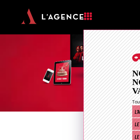

N
N
V
Tou
L'
LE
LE